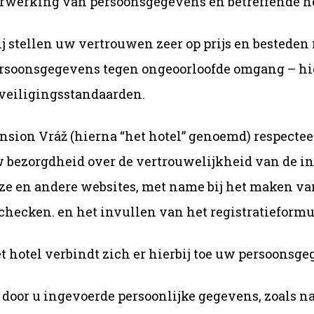
rwerking van persoonsgegevens en betreffende het
j stellen uw vertrouwen zeer op prijs en bested
rsoonsgegevens tegen ongeoorloofde omgang – hie
veiligingsstandaarden.
nsion Vráž (hierna “het hotel” genoemd) respecte
 bezorgdheid over de vertrouwelijkheid van de inf
ze en andere websites, met name bij het maken van
checken. en het invullen van het registratieformul
t hotel verbindt zich er hierbij toe uw persoonsge
 door u ingevoerde persoonlijke gegevens, zoals n