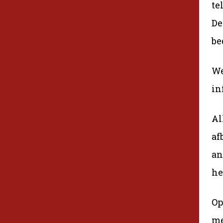
te
De
be
We
in
Al
af
an
he
Op
me