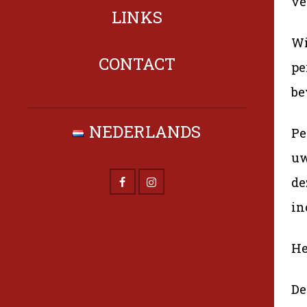
ve
LINKS
Wi
CONTACT
pe
be
NEDERLANDS
Pe
uw
de
in
He
De