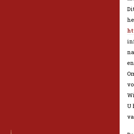
Di
he
ht
in
na
en
Om
vo
Wi
U 
va